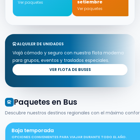
setiembre
Ver paquetes
V
Ver paquetes
ALQUILER DE UNIDADES
Viajá cómodo y seguro con nuestra flota moderna
para grupos, eventos y traslados especiales.
VER FLOTA DE BUSES
Paquetes en Bus
Descubre nuestros destinos regionales con el máximo confor
Baja temporada
OPCIONES CONVENIENTES PARA VIAJAR DURANTE TODO EL AÑO.