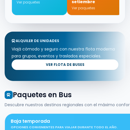
setiembre
Ver paquetes
V
Ver paquetes
ALQUILER DE UNIDADES
Viajá cómodo y seguro con nuestra flota moderna
para grupos, eventos y traslados especiales.
VER FLOTA DE BUSES
Paquetes en Bus
Descubre nuestros destinos regionales con el máximo confor
Baja temporada
OPCIONES CONVENIENTES PARA VIAJAR DURANTE TODO EL AÑO.